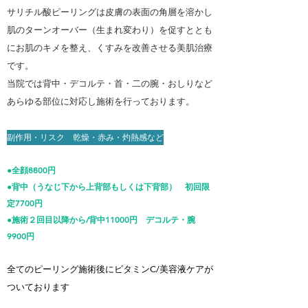
サリチル酸ピーリングは皮膚の表面の角層を溶かし
肌のターンオーバー（生まれ変わり）を促すととも
にお肌のキメを整え、くすみを改善させる美肌治療
です。
当院では背中・デコルテ・首・二の腕・おしりなど
あらゆる部位に対応し施術を行っております。
​副作用・リスク 乾燥・赤み・灼熱感など
●全
顔8800円
​●背中（うなじ下から上背部もしくは下背部） 初回限
定7700円
●
施術２回目以降から/背中11000円 デコルテ・腕
9900円
全てのピーリング施術後にビタミンC/
美容液ケアが
ついております