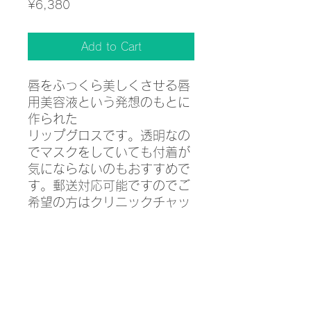
Price
¥6,380
Add to Cart
唇をふっくら美しくさせる唇
用美容液という発想のもとに
作られた
リップグロスです。透明なの
でマスクをしていても付着が
気にならないのもおすすめで
す。郵送対応可能ですのでご
希望の方はクリニックチャッ
ト機能もしくはLINEからお問
い合わせくださいませ。
購入時の流れにつきまして・注
意事項